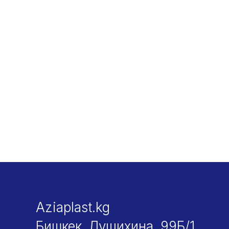
Aziaplast.kg
Бишкек, Лущихина, 99Б/1