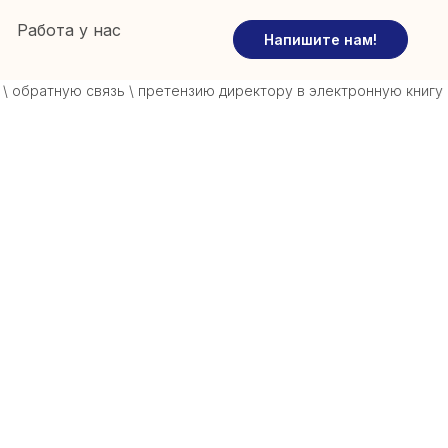
Работа у нас
Напишите нам!
братную связь \ претензию директору в электронную книгу (на