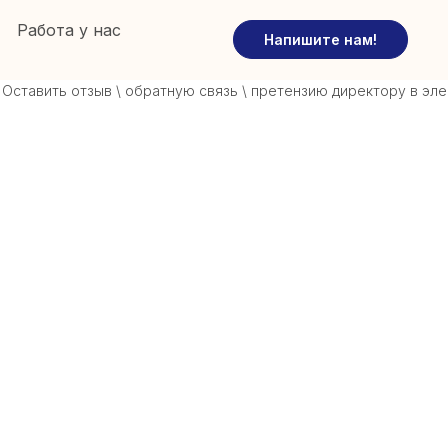
Работа у нас
Напишите нам!
авить отзыв \ обратную связь \ претензию директору в электр