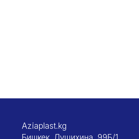
Aziaplast.kg
Бишкек, Лущихина, 99Б/1