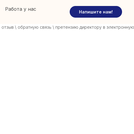
Работа у нас
Напишите нам!
зыв \ обратную связь \ претензию директору в электронную кни