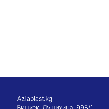
Aziaplast.kg
Бишкек, Лущихина, 99Б/1