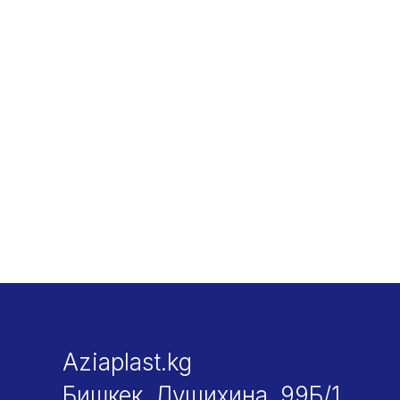
Aziaplast.kg
Бишкек, Лущихина, 99Б/1