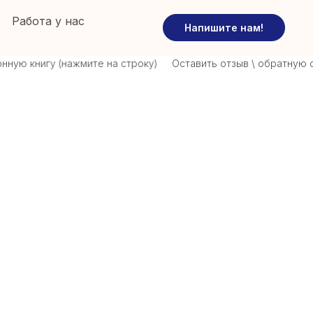
Работа у нас
Напишите нам!
ю книгу (нажмите на строку)
Оставить отзыв \ обратную связ