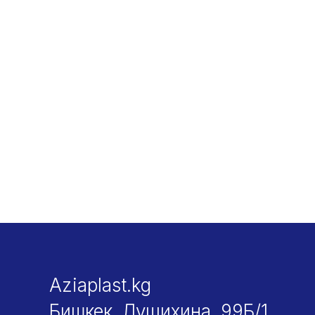
Aziaplast.kg
Бишкек, Лущихина, 99Б/1