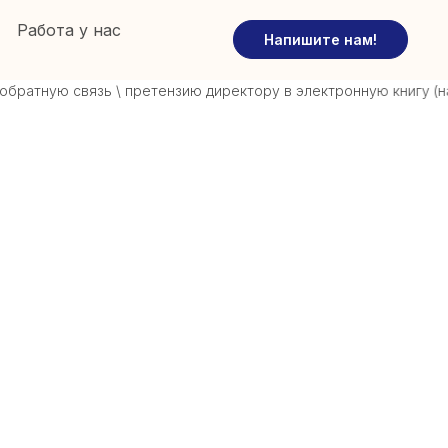
Работа у нас
Напишите нам!
ратную связь \ претензию директору в электронную книгу (нажм