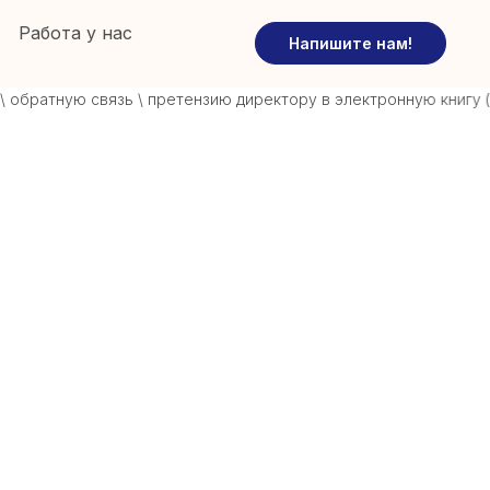
Работа у нас
Напишите нам!
братную связь \ претензию директору в электронную книгу (наж