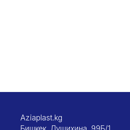
Aziaplast.kg
Бишкек, Лущихина, 99Б/1