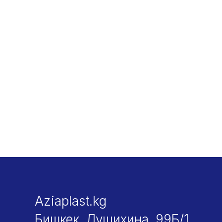
Aziaplast.kg
Бишкек, Лущихина, 99Б/1