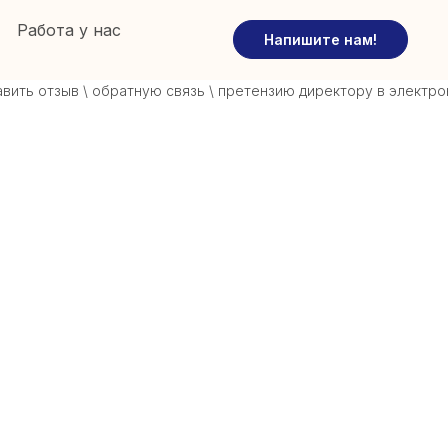
Работа у нас
Напишите нам!
ь отзыв \ обратную связь \ претензию директору в электронну